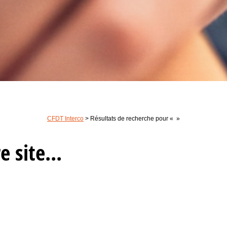
CFDT Interco
>
Résultats de recherche pour « »
 site...