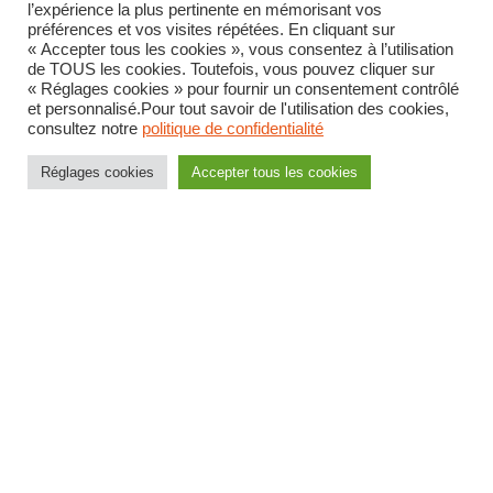
l’expérience la plus pertinente en mémorisant vos
préférences et vos visites répétées. En cliquant sur
« Accepter tous les cookies », vous consentez à l’utilisation
de TOUS les cookies. Toutefois, vous pouvez cliquer sur
« Réglages cookies » pour fournir un consentement contrôlé
et personnalisé.Pour tout savoir de l'utilisation des cookies,
consultez notre
politique de confidentialité
Fédération CFDT Interco
Réglages cookies
Accepter tous les cookies
47-49 Avenue Simon Bolivar
75019 Paris
Téléphone : 01 56 41 52 52
Mail :
accueil@interco.cfdt.fr
Accueil
Toutes les actualités