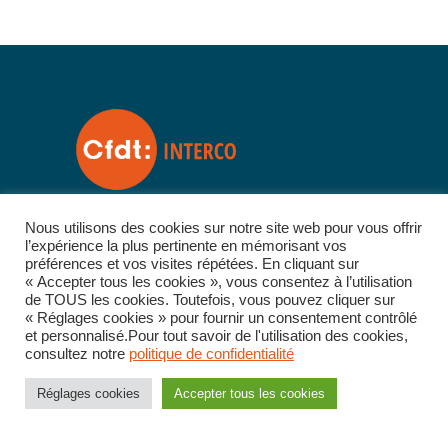
Nous utilisons des cookies sur notre site web pour vous offrir
Fédération CFDT Interco
l’expérience la plus pertinente en mémorisant vos
préférences et vos visites répétées. En cliquant sur
47-49 Avenue Simon Bolivar
« Accepter tous les cookies », vous consentez à l’utilisation
de TOUS les cookies. Toutefois, vous pouvez cliquer sur
75019 Paris
« Réglages cookies » pour fournir un consentement contrôlé
et personnalisé.Pour tout savoir de l'utilisation des cookies,
Téléphone : 01 56 41 52 52
consultez notre
politique de confidentialité
Mail :
accueil@interco.cfdt.fr
Réglages cookies
Accepter tous les cookies