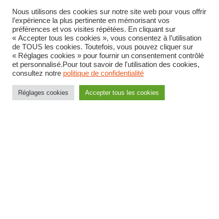
Nous utilisons des cookies sur notre site web pour vous offrir
Pour les adjoints administratifs et techniques
l’expérience la plus pertinente en mémorisant vos
préférences et vos visites répétées. En cliquant sur
« Accepter tous les cookies », vous consentez à l’utilisation
Quelles sont les grilles indiciaires
de TOUS les cookies. Toutefois, vous pouvez cliquer sur
« Réglages cookies » pour fournir un consentement contrôlé
des agents de la protection
et personnalisé.Pour tout savoir de l'utilisation des cookies,
consultez notre
politique de confidentialité
judiciaire de la jeunesse ?
Réglages cookies
Accepter tous les cookies
Retrouvez les grilles indiciaires corps communs de la PJJ :
Grilles indiciaires des adjoints administratifs
Grilles indiciaires d’adjoint technique des
administrations de l’Etat
Grilles indiciaires de secrétaire administratif des
administrations de l’Etat
Grilles indiciaires d’attaché d’administration