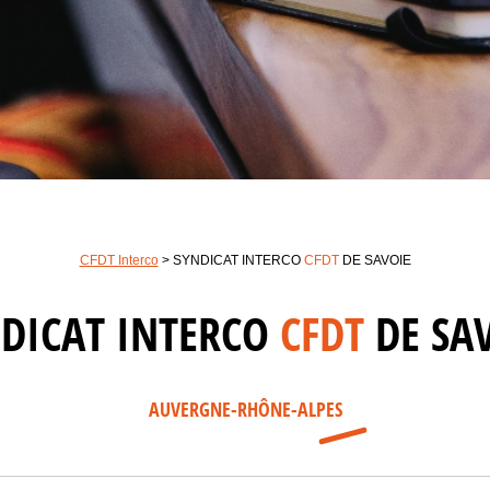
CFDT Interco
>
SYNDICAT INTERCO
CFDT
DE SAVOIE
DICAT INTERCO
CFDT
DE SA
AUVERGNE-RHÔNE-ALPES