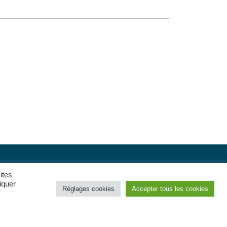
ites
iquer
Nous contacter
Réglages cookies
Accepter tous les cookies
Adhérer à
CFDT
Interco