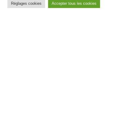
Réglages cookies
Accepter tous les cookies
Gouvernance des SGCD : stratégies
locales à la main des préfets mais
quelles améliorations concrètes pour
les agents ?
Tract de la CFDT édité le 17 décembre 2024
LIRE LA SUITE
Intérieur