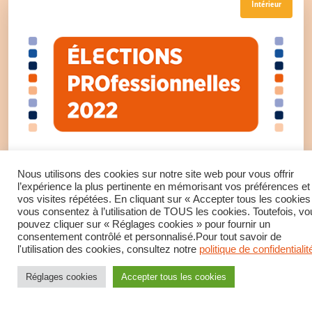
Intérieur
Nous utilisons des cookies sur notre site web pour vous offrir
l’expérience la plus pertinente en mémorisant vos préférences et
Elections pro – Pour des agents CERT
vos visites répétées. En cliquant sur « Accepter tous les cookies
vous consentez à l’utilisation de TOUS les cookies. Toutefois, vo
reconnus et respectés
pouvez cliquer sur « Réglages cookies » pour fournir un
consentement contrôlé et personnalisé.Pour tout savoir de
l'utilisation des cookies, consultez notre
politique de confidentialit
Avec la CFDT, plus et mieux pour les agents avec la
Réglages cookies
Accepter tous les cookies
CFDT. Défendons ensemble tous les agents