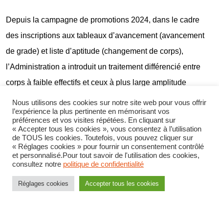
Depuis la campagne de promotions 2024, dans le cadre
des inscriptions aux tableaux d’avancement (avancement
de grade) et liste d’aptitude (changement de corps),
l’Administration a introduit un traitement différencié entre
corps à faible effectifs et ceux à plus large amplitude
Ainsi pour les uns, il s’agit d’une commission collégiale
Nous utilisons des cookies sur notre site web pour vous offrir
l’expérience la plus pertinente en mémorisant vos
nationale qui se réunit afin de réaliser l’ensemble des
préférences et vos visites répétées. En cliquant sur
arbitrages et sélectionner les agents à promouvoir, tandis
« Accepter tous les cookies », vous consentez à l’utilisation
de TOUS les cookies. Toutefois, vous pouvez cliquer sur
que pour d’autres, les promotions sont établies en tenant
« Réglages cookies » pour fournir un consentement contrôlé
et personnalisé.Pour tout savoir de l'utilisation des cookies,
compte uniquement du rapport : nombre d’agents
consultez notre
politique de confidentialité
proposables/nombre d’agents à promouvoir par directions,
Réglages cookies
Accepter tous les cookies
services ou établissements.
->
La CFDT conteste cette procédure à « deux vitesses