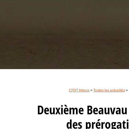
CFDT Interco
>
Toutes les actualités
>
Deuxième Beauvau d
des prérogati