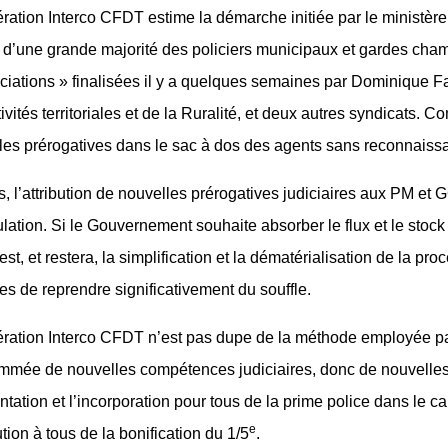
ration Interco CFDT estime la démarche initiée par le ministère 
e d’une grande majorité des policiers municipaux et gardes cham
ciations » finalisées il y a quelques semaines par Dominique F
ivités territoriales et de la Ruralité, et deux autres syndicats
les prérogatives dans le sac à dos des agents sans reconnaissa
, l’attribution de nouvelles prérogatives judiciaires aux PM et G
lation. Si le Gouvernement souhaite absorber le flux et le stock
est, et restera, la simplification et la dématérialisation de la pr
es de reprendre significativement du souffle.
ération Interco CFDT n’est pas dupe de la méthode employée par l
mmée de nouvelles compétences judiciaires, donc de nouvelles
ation et l’incorporation pour tous de la prime police dans le cal
e
bution à tous de la bonification du 1/5
.