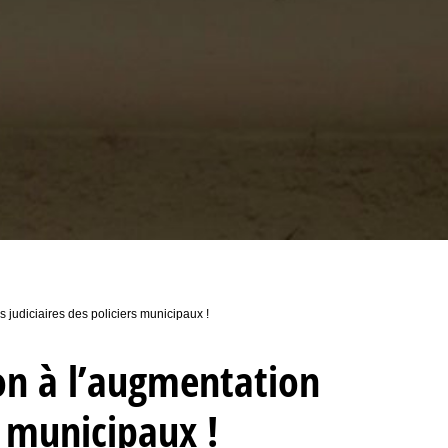
judiciaires des policiers municipaux !
on à l’augmentation
s municipaux !