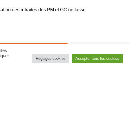
isation des retraites des PM et GC ne fasse
eauvau PM – 17 mai 2024
ites
iquer
Réglages cookies
Accepter tous les cookies
Actu générale