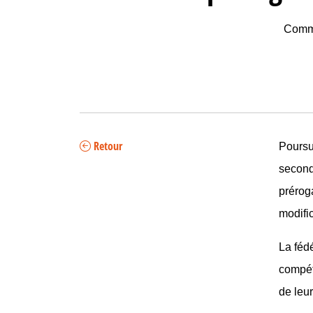
Commu
Retour
Poursu
second
prérog
modifi
La féd
compét
de leur