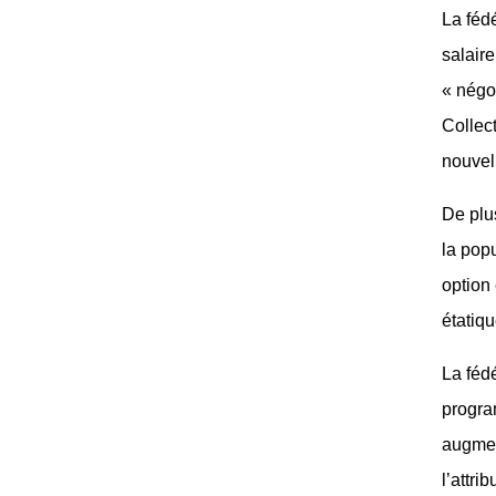
La fédé
salair
« négo
Collect
nouvel
De plus
la popu
option 
étatiqu
La féd
progra
augment
l’attri