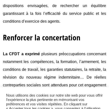
dispositions envisagées, de rechercher un équilibre
garantissant à la fois l’efficacité du service public et les
conditions d’exercice des agents.
Renforcer la concertation
La CFDT a exprimé
plusieurs préoccupations concernant
notamment les compétences, la formation, l’armement, les
conditions de travail, les garanties statutaires, la retraite, la
révision du nouveau régime indemnitaire… De réelles
contreparties sociales sont attendues pour cet engagement
supplémentaire qui est demandé aux policiers municipaux
Nous utilisons des cookies sur notre site web pour vous offrir
l’expérience la plus pertinente en mémorisant vos
et gardes champêtres.
préférences et vos visites répétées. En cliquant sur
« Accepter tous les cookies », vous consentez à l’utilisation