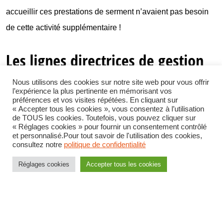
accueillir ces prestations de serment n’avaient pas besoin
de cette activité supplémentaire !
Les lignes directrices de gestion
en matière d’avancement
Nous utilisons des cookies sur notre site web pour vous offrir
l’expérience la plus pertinente en mémorisant vos
préférences et vos visites répétées. En cliquant sur
« Accepter tous les cookies », vous consentez à l’utilisation
La CFDT
rappelle son opposition à la loi de modernisation
de TOUS les cookies. Toutefois, vous pouvez cliquer sur
« Réglages cookies » pour fournir un consentement contrôlé
de la fonction publique qui a vidé de leurs substances les
et personnalisé.Pour tout savoir de l'utilisation des cookies,
commissions administratives paritaires.
consultez notre
politique de confidentialité
Réglages cookies
Accepter tous les cookies
Si
la CFDT
a participé aux travaux d’actualisation de ces
LDG, elle n’a cessé de dénoncer leurs effets avec des
décisions de déroulés de carrières de plus en plus
soumises à la subjectivité et au manque de transparence.