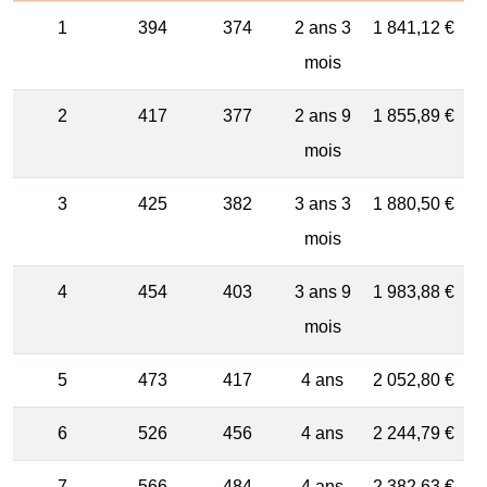
1
394
374
2 ans 3
1 841,12 €
mois
2
417
377
2 ans 9
1 855,89 €
mois
3
425
382
3 ans 3
1 880,50 €
mois
4
454
403
3 ans 9
1 983,88 €
mois
5
473
417
4 ans
2 052,80 €
6
526
456
4 ans
2 244,79 €
7
566
484
4 ans
2 382,63 €