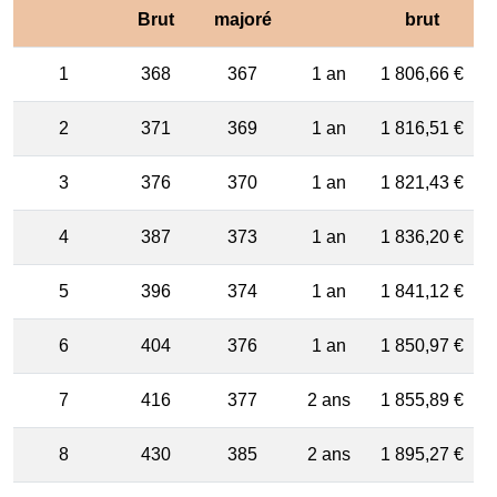
Brut
majoré
brut
1
368
367
1 an
1 806,66 €
2
371
369
1 an
1 816,51 €
3
376
370
1 an
1 821,43 €
4
387
373
1 an
1 836,20 €
5
396
374
1 an
1 841,12 €
6
404
376
1 an
1 850,97 €
7
416
377
2 ans
1 855,89 €
8
430
385
2 ans
1 895,27 €