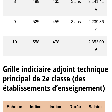
8
499
435
3 ans
2 141,41
€
9
525
455
3 ans
2 239,86
€
10
558
478
2 353,09
€
Grille indiciaire adjoint technique
principal de 2e classe (des
établissements d’enseignement)
Echelon
Indice
Indice
Durée
Salaire