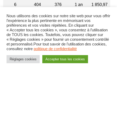
6
404
376
1 an
1 850,97
€
Nous utilisons des cookies sur notre site web pour vous offrir
l’expérience la plus pertinente en mémorisant vos
préférences et vos visites répétées. En cliquant sur
7
416
377
2 ans
1 855,89
« Accepter tous les cookies », vous consentez à l’utilisation
€
de TOUS les cookies. Toutefois, vous pouvez cliquer sur
« Réglages cookies » pour fournir un consentement contrôlé
et personnalisé.Pour tout savoir de l'utilisation des cookies,
8
430
385
2 ans
1 895,27
consultez notre
politique de confidentialité
€
Réglages cookies
Accepter tous les cookies
9
446
397
3 ans
1 954,34
€
10
461
409
3 ans
2 013,42
€
11
473
417
4 ans
2 052,80