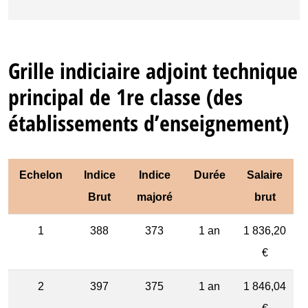
Grille indiciaire adjoint technique
principal de 1re classe (des
établissements d’enseignement)
Echelon
Indice
Indice
Durée
Salaire
Brut
majoré
brut
1
388
373
1 an
1 836,20
€
2
397
375
1 an
1 846,04