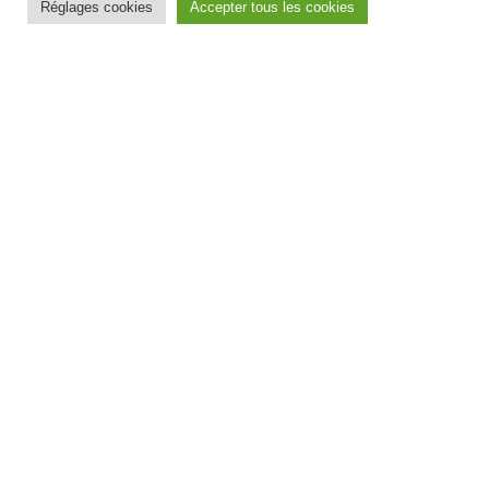
Réglages cookies
Accepter tous les cookies
L’article 2 du décret 2023-519 du 28/06/2023
attribue 5
points d’indice majoré à tous les agents publics
(fonctionnaires et agents contractuels) à compter du 1er
janvier 2024.
Actu générale