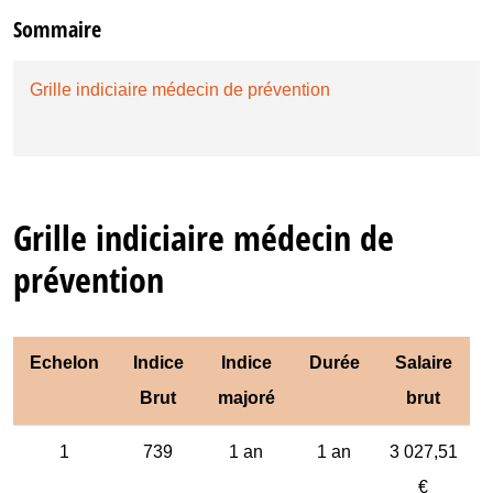
Sommaire
Grille indiciaire médecin de prévention
Grille indiciaire médecin de
prévention
Echelon
Indice
Indice
Durée
Salaire
Brut
majoré
brut
1
739
1 an
1 an
3 027,51
€