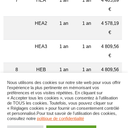
7
HEA
1 an
1 an
4 405,89
€
HEA2
1 an
1 an
4 578,19
€
HEA3
1 an
1 an
4 809,56
€
8
HEB
1 an
1 an
4 809,56
€
Nous utilisons des cookies sur notre site web pour vous offrir
l’expérience la plus pertinente en mémorisant vos
HEB2
1 an
1 an
5 011,39
préférences et vos visites répétées. En cliquant sur
« Accepter tous les cookies », vous consentez à l’utilisation
€
de TOUS les cookies. Toutefois, vous pouvez cliquer sur
« Réglages cookies » pour fournir un consentement contrôlé
et personnalisé.Pour tout savoir de l'utilisation des cookies,
HEB3
5 277,22
consultez notre
politique de confidentialité
€