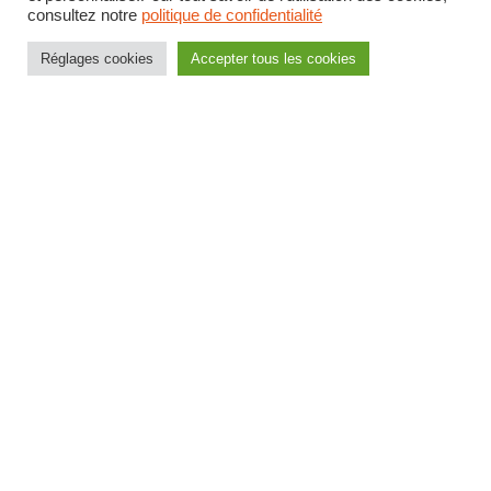
consultez notre
politique de confidentialité
9
446
397
3 ans
1 954,34
€
Réglages cookies
Accepter tous les cookies
10
461
409
3 ans
2 013,42
€
11
473
417
4 ans
2 052,80
€
12
486
425
–
2 092,18
€
Grille indiciaire opérateur des
APS