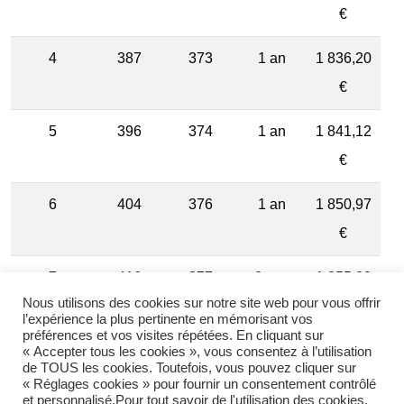
€
4
387
373
1 an
1 836,20
€
5
396
374
1 an
1 841,12
€
6
404
376
1 an
1 850,97
€
7
416
377
2 ans
1 855,89
Nous utilisons des cookies sur notre site web pour vous offrir
€
l’expérience la plus pertinente en mémorisant vos
préférences et vos visites répétées. En cliquant sur
8
430
385
2 ans
1 895,27
« Accepter tous les cookies », vous consentez à l’utilisation
de TOUS les cookies. Toutefois, vous pouvez cliquer sur
€
« Réglages cookies » pour fournir un consentement contrôlé
et personnalisé.Pour tout savoir de l'utilisation des cookies,