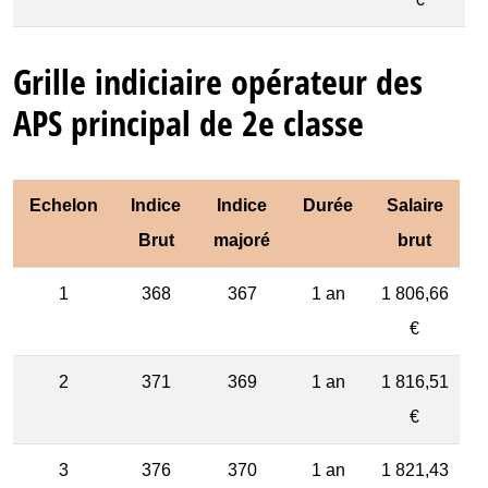
Grille indiciaire opérateur des
APS principal de 2e classe
Echelon
Indice
Indice
Durée
Salaire
Brut
majoré
brut
1
368
367
1 an
1 806,66
€
2
371
369
1 an
1 816,51
€
3
376
370
1 an
1 821,43