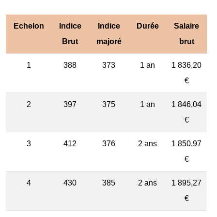
Echelon
Indice
Indice
Durée
Salaire
Brut
majoré
brut
1
388
373
1 an
1 836,20
€
2
397
375
1 an
1 846,04
€
3
412
376
2 ans
1 850,97
€
4
430
385
2 ans
1 895,27
€