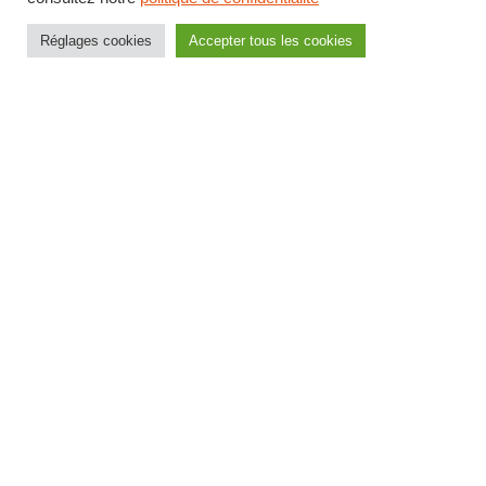
Réglages cookies
Accepter tous les cookies
Partenaires du dialogue social
Communiqué de presse intersyndical des
organisations syndicales siégeant à la Commission
Consultative des Polices Municipales
LIRE LA SUITE