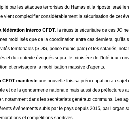
plié par les attaques terroristes du Hamas et la riposte israéli
ne vient complexifier considérablement la sécurisation de cet é
a fédération Interco CFDT
, la réussite sécuritaire de ces JO 
s mobilisés que de la coordination entre ces derniers, qu’ils so
ivités territoriales (SDIS, police municipale) et les salariés, n
ltés et du contexte évoqués supra, le ministère de l’Intérieur c
tion et envisagera la mobilisation massive d’agents.
o CFDT manifeste
une nouvelle fois sa préoccupation au sujet d
ale et de la gendarmerie nationale mais aussi des préfectures a
er, notamment dans les secrétariats généraux communs. Les age
fférents événements subis par le pays depuis 2015, par l’organis
orations et compétitions sportives.