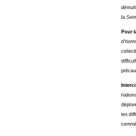
démulti
la Sei
Pour l
d’homme
collect
difficu
précau
Interc
nation
déplor
les di
commém