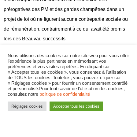
prérogatives des PM et des gardes champêtres dans un
projet de loi où ne figurent aucune contrepartie sociale ou
de rémunération, contrairement à ce qui avait été promis
lors des Beauvau successifs.
A noter tout de même une avancée. La CFDT réclamait la
Nous utilisons des cookies sur notre site web pour vous offrir
l’expérience la plus pertinente en mémorisant vos
suppression de l’obligation de servir qui était faite aux
préférences et vos visites répétées. En cliquant sur
« Accepter tous les cookies », vous consentez à l’utilisation
policiers municipaux. Elle permettait aux collectivités, de
de TOUS les cookies. Toutefois, vous pouvez cliquer sur
réclamer le remboursement aux agents des frais de
« Réglages cookies » pour fournir un consentement contrôlé
et personnalisé.Pour tout savoir de l'utilisation des cookies,
formation alors que ceux-ci effectuaient une mobilité avant 3
consultez notre
politique de confidentialité
ans. Cette mesure injuste a été vivement combattue par la
Réglages cookies
Accepter tous les cookies
CFDT et c’est une bonne chose de voir sa suppression
dans ce décret.