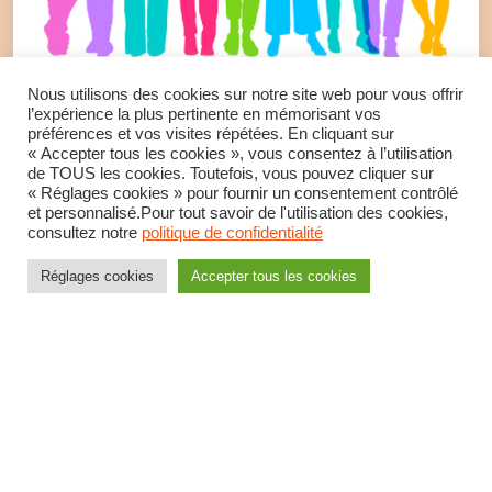
Nous utilisons des cookies sur notre site web pour vous offrir
Plan social à la PJJ : forte mobilisation
l’expérience la plus pertinente en mémorisant vos
préférences et vos visites répétées. En cliquant sur
dans tous les régions. Le combat
« Accepter tous les cookies », vous consentez à l’utilisation
de TOUS les cookies. Toutefois, vous pouvez cliquer sur
continue !
« Réglages cookies » pour fournir un consentement contrôlé
et personnalisé.Pour tout savoir de l'utilisation des cookies,
consultez notre
politique de confidentialité
Communiqué intersyndical du 14 août
Réglages cookies
Accepter tous les cookies
LIRE LA SUITE
Protection judiciaire de la jeunesse