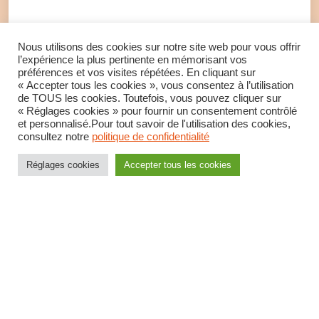
Avec la CFDT, faites le choix de défendre un budget
Nous utilisons des cookies sur notre site web pour vous offrir
d'action sociale plus ambitieux pour répondre aux
l’expérience la plus pertinente en mémorisant vos
préférences et vos visites répétées. En cliquant sur
besoins du plus grand nombre
« Accepter tous les cookies », vous consentez à l’utilisation
de TOUS les cookies. Toutefois, vous pouvez cliquer sur
« Réglages cookies » pour fournir un consentement contrôlé
LIRE LA SUITE
et personnalisé.Pour tout savoir de l'utilisation des cookies,
consultez notre
politique de confidentialité
Réglages cookies
Accepter tous les cookies
«
1
2