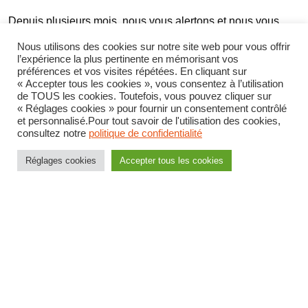
Depuis plusieurs mois, nous vous alertons et nous vous
proposons des solutions. Vous n’entendez pas. Nous allons
Nous utilisons des cookies sur notre site web pour vous offrir
l’expérience la plus pertinente en mémorisant vos
parler de Santé et Sécurité au Travail alors même que les
préférences et vos visites répétées. En cliquant sur
« Accepter tous les cookies », vous consentez à l’utilisation
agents ne ressentent que mépris et incompréhension de
de TOUS les cookies. Toutefois, vous pouvez cliquer sur
votre part. Chaque échelon se dédouane aux dépens des
« Réglages cookies » pour fournir un consentement contrôlé
et personnalisé.Pour tout savoir de l'utilisation des cookies,
autres pour justifier le fiasco actuel, mais qui en subit
consultez notre
politique de confidentialité
finalement les conséquences ? Toujours les agents sur le
Réglages cookies
Accepter tous les cookies
terrain, ceux-là même que vous devriez défendre et
soutenir.
Pour de meilleurs conditions de
travail