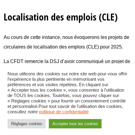
Localisation des emplois (CLE)
Au cours de cette instance, nous évoquerons les projets de
circulaires de localisation des emplois (CLE) pour 2025.
La CFDT remercie la DSJ d’avoir communiqué un projet de
localisation spécifiques des emplois de cadres-greffiers
Nous utilisons des cookies sur notre site web pour vous offrir
l’expérience la plus pertinente en mémorisant vos
sans attendre la fin de la période transitoire.
préférences et vos visites répétées. En cliquant sur
« Accepter tous les cookies », vous consentez à l’utilisation
Nous espérons que cette première projection va permettre
de TOUS les cookies. Toutefois, vous pouvez cliquer sur
« Réglages cookies » pour fournir un consentement contrôlé
aux juridictions de sortir du flou dans lequel elles se
et personnalisé.Pour tout savoir de l'utilisation des cookies,
consultez notre
politique de confidentialité
trouvaient pour organiser leurs services.
Réglages cookies
Accepter tous les cookies
En effet, la mise en place de la réforme des métiers de