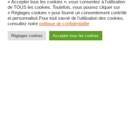
« Accepter tous les cookies », vous consentez à l’utilisation
de TOUS les cookies. Toutefois, vous pouvez cliquer sur
des reclassements.
« Réglages cookies » pour fournir un consentement contrôlé
et personnalisé.Pour tout savoir de l'utilisation des cookies,
consultez notre
politique de confidentialité
Les dispositions relatives au
Réglages cookies
Accepter tous les cookies
parcours de carrière
Des dispositions transitoires sont prévues : les agents
remplissant les conditions d’éligibilité aux différents
avancements au moment de la mise en oeuvre de la
réforme sont réputés réunir les nouvelles conditions.
Le principalat
Pour les lauréats de l’examen professionnel, la DSJ