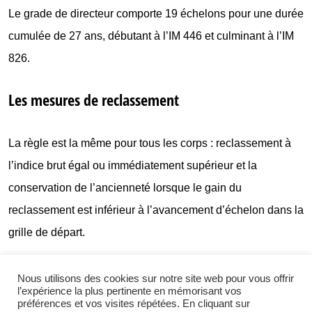
Le grade de directeur comporte 19 échelons pour une durée
cumulée de 27 ans, débutant à l’IM 446 et culminant à l’IM
826.
Les mesures de reclassement
La règle est la même pour tous les corps : reclassement à
l’indice brut égal ou immédiatement supérieur et la
conservation de l’ancienneté lorsque le gain du
reclassement est inférieur à l’avancement d’échelon dans la
grille de départ.
Avec les négociations, la DSJ a introduit une proratisation
Nous utilisons des cookies sur notre site web pour vous offrir
de la reprise d’ancienneté à la hauteur de l’avancée dans le
l’expérience la plus pertinente en mémorisant vos
préférences et vos visites répétées. En cliquant sur
grade actuel comme dispositif pour améliorer la cohérence