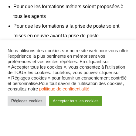
Pour que les formations métiers soient proposées à
tous les agents
Pour que les formations à la prise de poste soient
mises en oeuvre avant la prise de poste
Nous utilisons des cookies sur notre site web pour vous offrir
Rémunérations
l’expérience la plus pertinente en mémorisant vos
préférences et vos visites répétées. En cliquant sur
« Accepter tous les cookies », vous consentez à l’utilisation
de TOUS les cookies. Toutefois, vous pouvez cliquer sur
Pour une augmentation significative du nombre de
« Réglages cookies » pour fournir un consentement contrôlé
et personnalisé.Pour tout savoir de l'utilisation des cookies,
points NBI permettant de servir tous les agents
consultez notre
politique de confidentialité
Pour que la cotation des postes prenne en compte les
Réglages cookies
Accepter tous les cookies
contraintes spécifiques à l’accueil du public
>
VD TRACT ETRANGERS