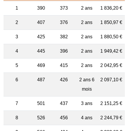
1
390
373
2 ans
1 836,20 €
2
407
376
2 ans
1 850,97 €
3
425
382
2 ans
1 880,50 €
4
445
396
2 ans
1 949,42 €
5
469
415
2 ans
2 042,95 €
6
487
426
2 ans 6
2 097,10 €
mois
7
501
437
3 ans
2 151,25 €
8
526
456
4 ans
2 244,79 €