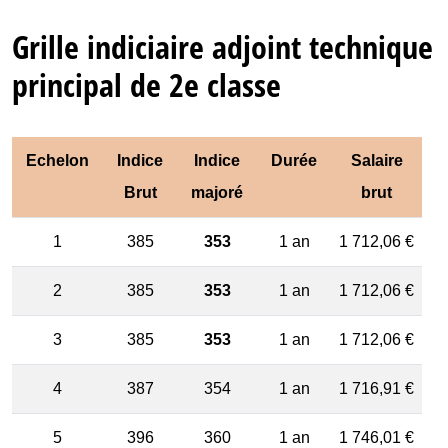
Grille indiciaire adjoint technique
principal de 2e classe
Echelon
Indice
Indice
Durée
Salaire
Brut
majoré
brut
1
385
353
1 an
1 712,06 €
2
385
353
1 an
1 712,06 €
3
385
353
1 an
1 712,06 €
4
387
354
1 an
1 716,91 €
5
396
360
1 an
1 746,01 €