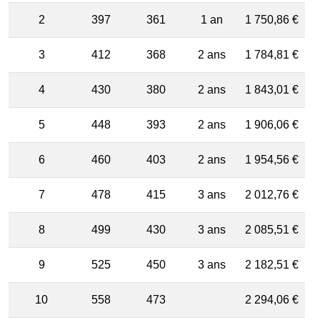
2
397
361
1 an
1 750,86 €
3
412
368
2 ans
1 784,81 €
4
430
380
2 ans
1 843,01 €
5
448
393
2 ans
1 906,06 €
6
460
403
2 ans
1 954,56 €
7
478
415
3 ans
2 012,76 €
8
499
430
3 ans
2 085,51 €
9
525
450
3 ans
2 182,51 €
10
558
473
2 294,06 €