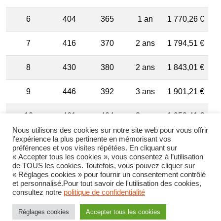
6
404
365
1 an
1 770,26 €
7
416
370
2 ans
1 794,51 €
8
430
380
2 ans
1 843,01 €
9
446
392
3 ans
1 901,21 €
10
461
404
3 ans
1 959,41 €
Nous utilisons des cookies sur notre site web pour vous offrir
l’expérience la plus pertinente en mémorisant vos
11
473
412
4 ans
1 998,21 €
préférences et vos visites répétées. En cliquant sur
« Accepter tous les cookies », vous consentez à l’utilisation
12
486
420
2 037,01 €
de TOUS les cookies. Toutefois, vous pouvez cliquer sur
« Réglages cookies » pour fournir un consentement contrôlé
et personnalisé.Pour tout savoir de l'utilisation des cookies,
consultez notre
politique de confidentialité
Grille indiciaire du grade
Réglages cookies
Accepter tous les cookies
d’adjoint technique