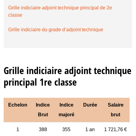
Grille indiciaire adjoint technique principal de 2e
classe
Grille indiciaire du grade d’adjoint technique
Grille indiciaire adjoint technique
principal 1re classe
Echelon
Indice
Indice
Durée
Salaire
Brut
majoré
brut
1
388
355
1 an
1 721,76 €