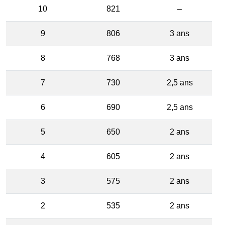
10
821
–
9
806
3 ans
8
768
3 ans
7
730
2,5 ans
6
690
2,5 ans
5
650
2 ans
4
605
2 ans
3
575
2 ans
2
535
2 ans