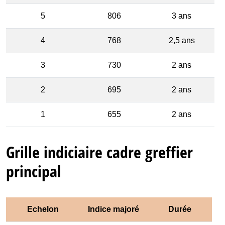
5
806
3 ans
4
768
2,5 ans
3
730
2 ans
2
695
2 ans
1
655
2 ans
Grille indiciaire cadre greffier
principal
Echelon
Indice majoré
Durée