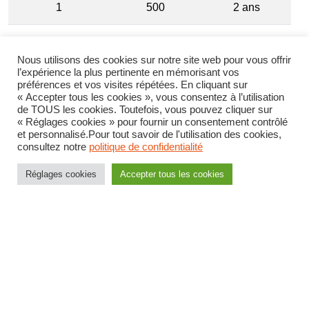
1
500
2 ans
Grille indiciaire cadre greffier
Nous utilisons des cookies sur notre site web pour vous offrir
l’expérience la plus pertinente en mémorisant vos
préférences et vos visites répétées. En cliquant sur
« Accepter tous les cookies », vous consentez à l’utilisation
de TOUS les cookies. Toutefois, vous pouvez cliquer sur
Echelon
Indice majoré
Durée
« Réglages cookies » pour fournir un consentement contrôlé
et personnalisé.Pour tout savoir de l'utilisation des cookies,
11
678
–
consultez notre
politique de confidentialité
Réglages cookies
Accepter tous les cookies
10
645
4 ans
9
610
3 ans
8
580
3 ans
7
550
3 ans