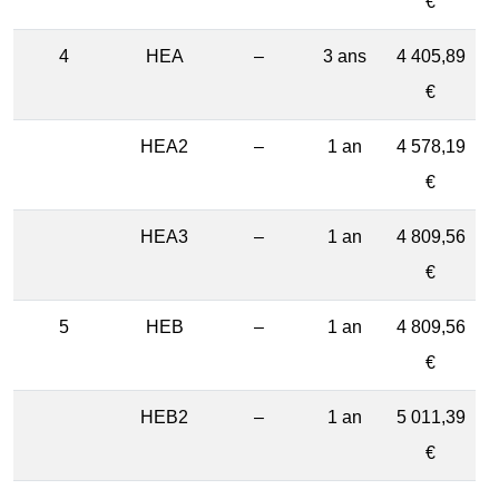
€
4
HEA
–
3 ans
4 405,89
€
HEA2
–
1 an
4 578,19
€
HEA3
–
1 an
4 809,56
€
5
HEB
–
1 an
4 809,56
€
HEB2
–
1 an
5 011,39
€