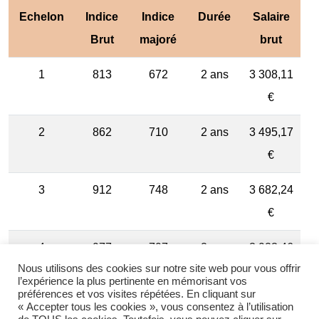
Echelon
Indice
Indice
Durée
Salaire
Brut
majoré
brut
1
813
672
2 ans
3 308,11
€
2
862
710
2 ans
3 495,17
€
3
912
748
2 ans
3 682,24
€
4
977
797
2 ans
3 923,46
Nous utilisons des cookies sur notre site web pour vous offrir
€
l’expérience la plus pertinente en mémorisant vos
préférences et vos visites répétées. En cliquant sur
5
1027
835
3 ans
4 110,52
« Accepter tous les cookies », vous consentez à l’utilisation