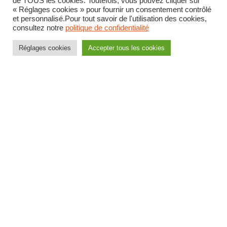
de TOUS les cookies. Toutefois, vous pouvez cliquer sur
€
« Réglages cookies » pour fournir un consentement contrôlé
et personnalisé.Pour tout savoir de l'utilisation des cookies,
consultez notre
politique de confidentialité
6
HEA
–
1 an
4 405,89
€
Réglages cookies
Accepter tous les cookies
HEA2
–
1 an
4 578,19
€
HEA3
–
1 an
4 809,56
€
Grille indiciaire médecin de 2e
classe
Echelon
Indice
Indice
Durée
Salaire