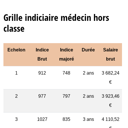
Grille indiciaire médecin hors
classe
Echelon
Indice
Indice
Durée
Salaire
Brut
majoré
brut
1
912
748
2 ans
3 682,24
€
2
977
797
2 ans
3 923,46
€
3
1027
835
3 ans
4 110,52