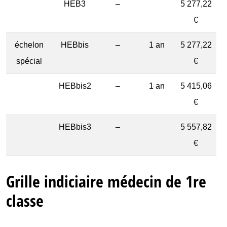
HEB3
–
5 277,22
€
échelon
HEBbis
–
1 an
5 277,22
spécial
€
HEBbis2
–
1 an
5 415,06
€
HEBbis3
–
5 557,82
€
Grille indiciaire médecin de 1re
classe