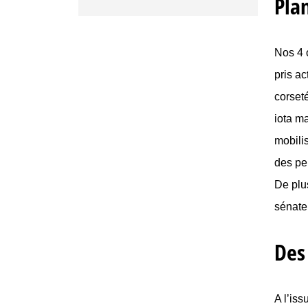
Pla
Nos 4 
pris a
corset
iota m
mobili
des per
De plus
sénate
Des 
A l’iss