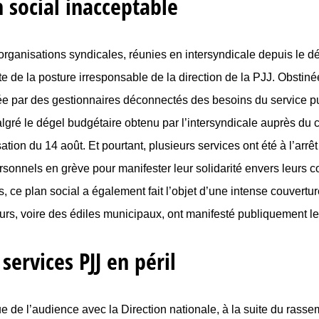
n social inacceptable
organisations syndicales, réunies en intersyndicale depuis le d
cte de la posture irresponsable de la direction de la PJJ. Obsti
ée par des gestionnaires déconnectés des besoins du service pub
algré le dégel budgétaire obtenu par l’intersyndicale auprès du
sation du 14 août. Et pourtant, plusieurs services ont été à l’a
sonnels en grève pour manifester leur solidarité envers leurs col
, ce plan social a également fait l’objet d’une intense couvertu
urs, voire des édiles municipaux, ont manifesté publiquement le
services PJJ en péril
ue de l’audience avec la Direction nationale, à la suite du rass