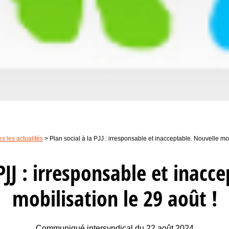
s les actualités
>
Plan social à la PJJ : irresponsable et inacceptable. Nouvelle mob
 PJJ : irresponsable et inacc
mobilisation le 29 août !
Communiqué intersyndical du 22 août 2024