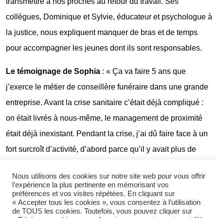
transmettre à nos proches au retour du travail. Ses
collègues, Dominique et Sylvie, éducateur et psychologue à
la justice, nous expliquent manquer de bras et de temps
pour accompagner les jeunes dont ils sont responsables.
Le témoignage de Sophia
: « Ça va faire 5 ans que
j’exerce le métier de conseillère funéraire dans une grande
entreprise. Avant la crise sanitaire c’était déjà compliqué :
on était livrés à nous-même, le management de proximité
était déjà inexistant. Pendant la crise, j’ai dû faire face à un
fort surcroît d’activité, d’abord parce qu’il y avait plus de
défunts, et ensuite parce qu’à plusieurs reprises j’ai porté
Nous utilisons des cookies sur notre site web pour vous offrir
toute seule l’agence du fait de l’absence de mes collègues.
l’expérience la plus pertinente en mémorisant vos
préférences et vos visites répétées. En cliquant sur
On m’a aussi imposé de nombreux remplacements dans
« Accepter tous les cookies », vous consentez à l’utilisation
une agence très éloignée de mon domicile et de mon lieu
de TOUS les cookies. Toutefois, vous pouvez cliquer sur