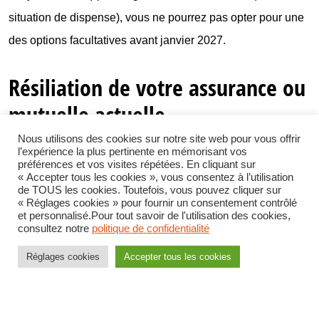
situation de dispense), vous ne pourrez pas opter pour une
des options facultatives avant janvier 2027.
Résiliation de votre assurance ou
mutuelle actuelle
Nous utilisons des cookies sur notre site web pour vous offrir
l’expérience la plus pertinente en mémorisant vos
Sauf si vous êtes engagés auprès de votre mutuelle depuis
préférences et vos visites répétées. En cliquant sur
« Accepter tous les cookies », vous consentez à l’utilisation
plus d’un an ; le délai de préavis pour résilier est d’1 mois.
de TOUS les cookies. Toutefois, vous pouvez cliquer sur
« Réglages cookies » pour fournir un consentement contrôlé
Si votre adhésion est récente (moins d’1an), vous êtes
et personnalisé.Pour tout savoir de l'utilisation des cookies,
consultez notre
politique de confidentialité
engagé pour 1 an, vous pouvez faire valoir un cas de
dispense temporaire.
Réglages cookies
Accepter tous les cookies
Deux options