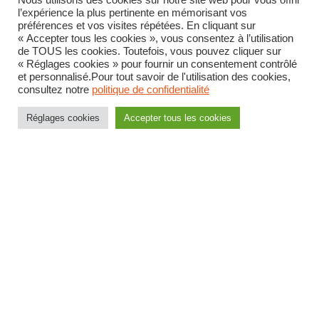
Nous utilisons des cookies sur notre site web pour vous offrir
L’école inclusive nécessite un environnement adapté qui
l’expérience la plus pertinente en mémorisant vos
préférences et vos visites répétées. En cliquant sur
permet l’accueil de tous les enfants.
« Accepter tous les cookies », vous consentez à l’utilisation
de TOUS les cookies. Toutefois, vous pouvez cliquer sur
Cette inclusion ne peut pas reposer que sur l’Éducation
« Réglages cookies » pour fournir un consentement contrôlé
et personnalisé.Pour tout savoir de l'utilisation des cookies,
nationale ; les collectivités territoriales et leurs agents sont
consultez notre
politique de confidentialité
partie prenante de cette bonne inclusion.
Réglages cookies
Accepter tous les cookies
L’inclusion ne doit pas s’arrêter aux portes de l’école. Le
périscolaire est indispensable pour une véritable prise en
charge des enfants.
Pourquoi faut-il former les
agents territoriaux à l’inclusion ?
Les personnels sont peu ou pas formés et sont en nombre