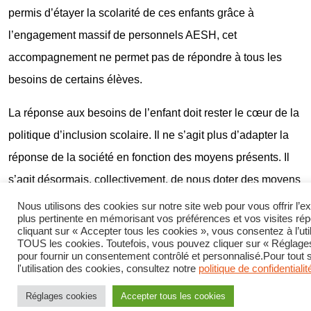
permis d’étayer la scolarité de ces enfants grâce à
l’engagement massif de personnels AESH, cet
accompagnement ne permet pas de répondre à tous les
besoins de certains élèves.
La réponse aux besoins de l’enfant doit rester le cœur de la
politique d’inclusion scolaire. Il ne s’agit plus d’adapter la
réponse de la société en fonction des moyens présents. Il
s’agit désormais, collectivement, de nous doter des moyens
nécessaires à la réalisation de l’ambition d’une société
Nous utilisons des cookies sur notre site web pour vous offrir l’e
plus pertinente en mémorisant vos préférences et vos visites ré
inclusive, juste et solidaire, respectueuse des personnes et
cliquant sur « Accepter tous les cookies », vous consentez à l’util
TOUS les cookies. Toutefois, vous pouvez cliquer sur « Réglage
reconnaissante de ceux qui les accompagnent.
pour fournir un consentement contrôlé et personnalisé.Pour tout 
l'utilisation des cookies, consultez notre
politique de confidentialit
Les signataires de la tribune
Réglages cookies
Accepter tous les cookies