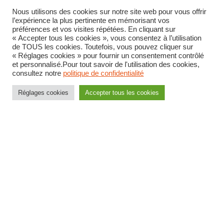
Nous utilisons des cookies sur notre site web pour vous offrir
l’expérience la plus pertinente en mémorisant vos
préférences et vos visites répétées. En cliquant sur
« Accepter tous les cookies », vous consentez à l’utilisation
de TOUS les cookies. Toutefois, vous pouvez cliquer sur
« Réglages cookies » pour fournir un consentement contrôlé
et personnalisé.Pour tout savoir de l'utilisation des cookies,
Nous refusons que le qualificatif de «
consultez notre
politique de confidentialité
héros » attribué aux sapeurs-
Réglages cookies
Accepter tous les cookies
pompiers serve à masquer le
délitement de la Sécurité civile
Communiqué intersyndical du 3 août 2026
LIRE LA SUITE