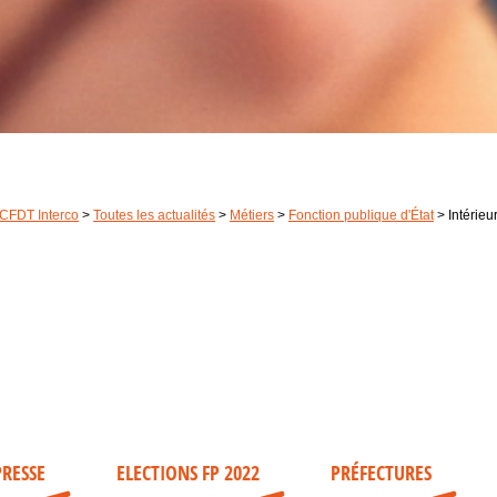
CFDT Interco
>
Toutes les actualités
>
Métiers
>
Fonction publique d'État
>
Intérieu
RESSE
ELECTIONS FP 2022
PRÉFECTURES