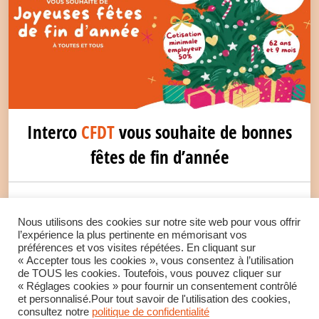
Interco
CFDT
vous souhaite de bonnes
fêtes de fin d’année
La fédération CFDT Interco remercie ses militants et
Nous utilisons des cookies sur notre site web pour vous offrir
l’expérience la plus pertinente en mémorisant vos
adhérents pour leur engagement à ses côtés, tout au
préférences et vos visites répétées. En cliquant sur
« Accepter tous les cookies », vous consentez à l’utilisation
long de l'année 2025.
de TOUS les cookies. Toutefois, vous pouvez cliquer sur
« Réglages cookies » pour fournir un consentement contrôlé
et personnalisé.Pour tout savoir de l'utilisation des cookies,
LIRE LA SUITE
consultez notre
politique de confidentialité