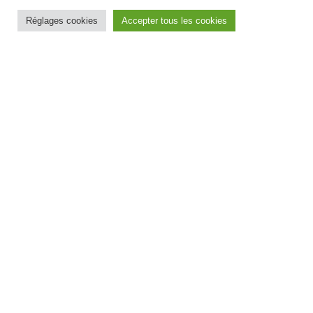
Réglages cookies
Accepter tous les cookies
Communiqué de presse
Adoption définitive de la proposition de
loi sur la prévoyance dans la territoriale
: une avancée historique pour la