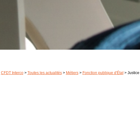
CFDT Interco
>
Toutes les actualités
>
Métiers
>
Fonction publique d'État
>
Justice